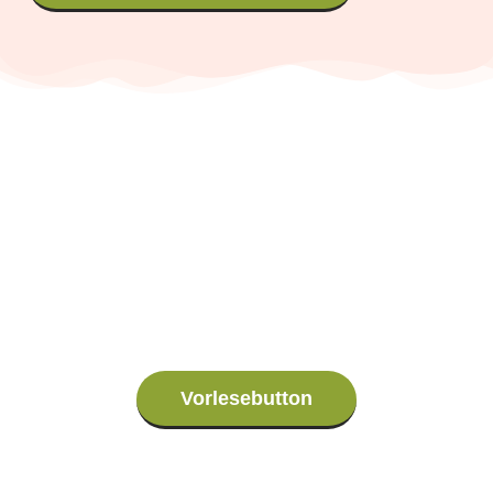
Damit INKLUSION kein Fremdwort bleibt
Der Anfang ist gemacht.
Wir machen weiter.
Mach mit!
Vorlesebutton
Hier klicken, um mehr über uns zu
erfahren